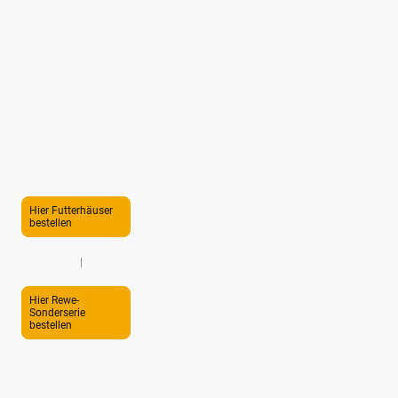
Hier Futterhäuser
bestellen
|
Hier Rewe-
Sonderserie
bestellen