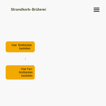
Strandkorb-Brüterei
Hier Nistkästen
bestellen
|
Hier Fan-
Nistkästen
bestellen