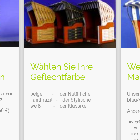
Wählen Sie Ihre
Wet
m
Geflechtfarbe
Ma
gn
ch vor
beige - der Natürliche
Unser
z.
anthrazit - der Stylische
blau/
weiß - der Klassiker
60 €)
Andere
=> g
=> ap
=> s
=> 