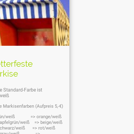
terfeste
rkise
e Standard-Farbe ist
weiß
 Markisenfarben (Aufpreis 5,-€)
rün/weiß => orange/weiß
felgrün/weiß => beige/weiß
chwarz/weiß => rot/weiß
grau/weiß =>