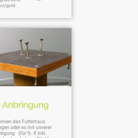
rz/gold
e Anbringung
önnen das Futterhaus
gen oder es mit unserer
igung (für 9,- € inkl.